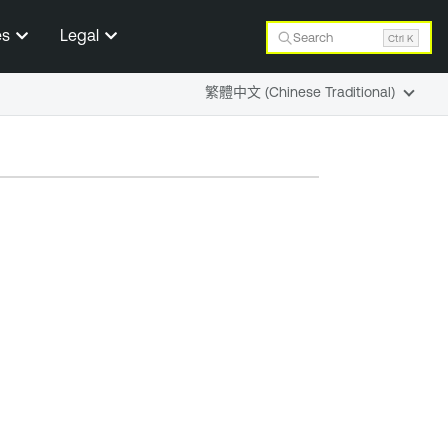
es
Legal
Search
Ctrl K
繁體中文 (Chinese Traditional)