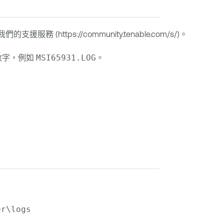
務 (https://community.tenable.com/s/)。
數字，例如
MSI65931.LOG
。
er\logs