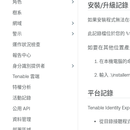
角色
安裝/升級記錄
樹系
如果安裝程式無法在機器上安裝
網域
此記錄檔位於您的
%
警示
運作狀況檢查
如要在其他位置產
報告中心
在本機電腦的命令
身分識別提供者
輸入 .\installer
Tenable 雲端
特權分析
平台記錄
活動記錄
Tenable Identity Ex
公用 API
資料管理
從目錄接聽程
部署區域