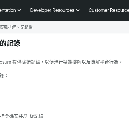
跳到主要內容
entation
Developer Resources
Customer Resourc
疑難排解
>
記錄檔
的記錄
posure
提供除錯記錄，以便進行疑難排解以及瞭解平台行為。
錄：
A) 指令碼安裝/升級記錄