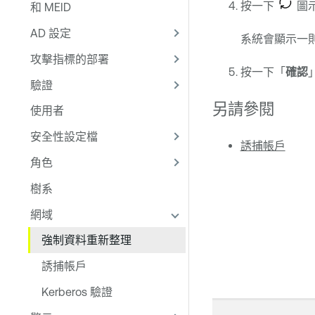
按一下
圖
和 MEID
AD 設定
系統會顯示一
攻擊指標的部署
按一下「
確認
驗證
另請參閱
使用者
安全性設定檔
誘捕帳戶
角色
樹系
網域
強制資料重新整理
誘捕帳戶
Kerberos 驗證