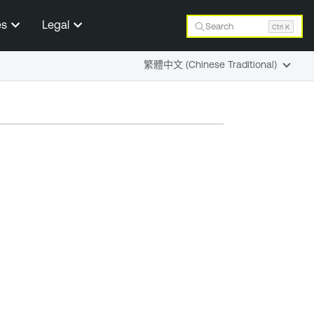
es
Legal
Search
Ctrl K
繁體中文 (Chinese Traditional)