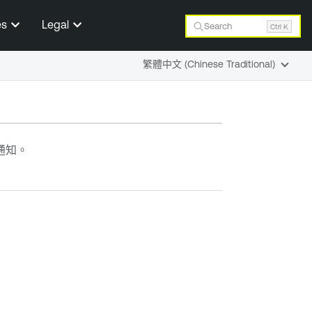
es
Legal
Search
Ctrl K
繁體中文 (Chinese Traditional)
通知。