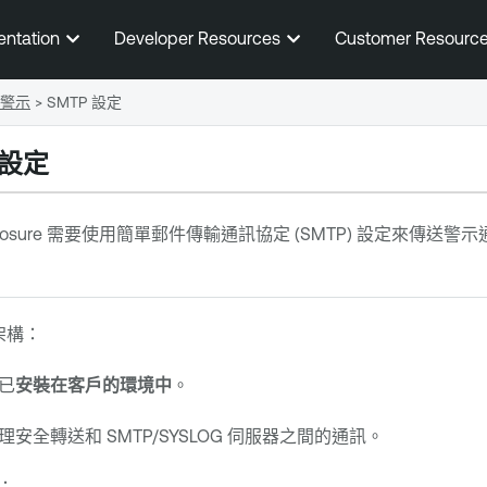
跳到主要內容
entation
Developer Resources
Customer Resourc
警示
>
SMTP 設定
器設定
posure
需要使用簡單郵件傳輸通訊協定 (SMTP) 設定來傳送警示
架構：
已
安裝在客戶的環境中
。
安全轉送和 SMTP/SYSLOG 伺服器之間的通訊。