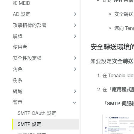
針對
VPN
架構
和 MEID
AD 設定
安全轉送
攻擊指標的部署
您向 Te
驗證
安全轉送環境的
使用者
安全性設定檔
如要設定
安全轉送
角色
在
Tenable Ide
樹系
在「
應用程式
網域
警示
「
SMTP 伺服
SMTP OAuth 設定
SMTP 設定